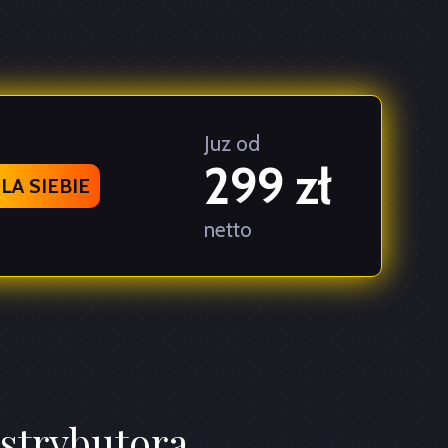
Juz od
299 zł
A SIEBIE
netto
strybutora