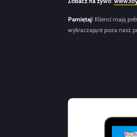
Zobacz na żywo
:
www.toy
Pamiętaj
! Klienci mają 
wykraczające poza nasz pro