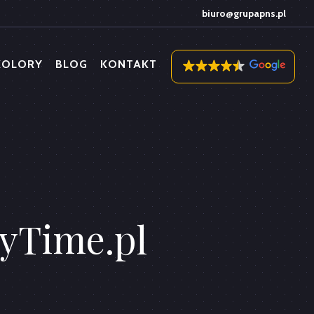
biuro@grupapns.pl
KOLORY
BLOG
KONTAKT
yTime.pl