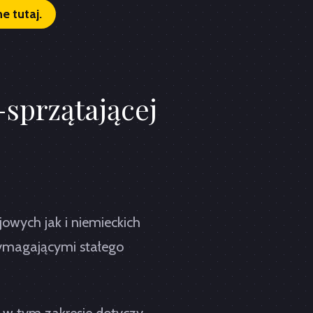
e tutaj.
-sprzątającej
owych jak i niemieckich
ymagającymi stałego