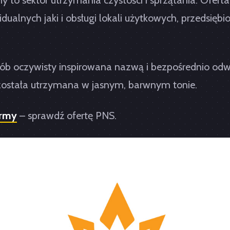
my to sektor utrzymania czystości i sprzątania. Ofer
alnych jaki i obsługi lokali użytkowych, przedsiębio
ób oczywisty inspirowana nazwą i bezpośrednio odwo
 została utrzymana w jasnym, barwnym tonie.
irmy
– sprawdź ofertę PNS.