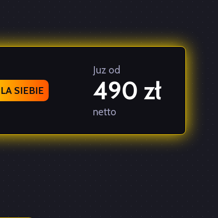
Juz od
490 zł
A SIEBIE
netto