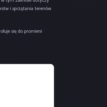
ta w tym zakresie dotyczy
rstw i sprzątania terenów
łuje się do promieni