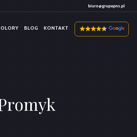
biuro@grupapns.pl
KOLORY
BLOG
KONTAKT
 Promyk